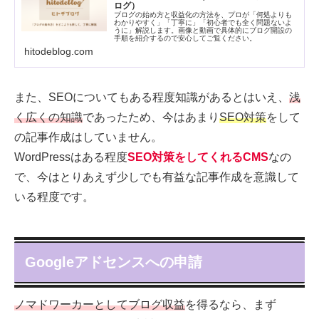
ログ）
ブログの始め方と収益化の方法を、プロが「何処よりも
わかりやすく」「丁寧に」「初心者でも全く問題ないよ
うに」解説します。画像と動画で具体的にブログ開設の
手順を紹介するので安心してご覧ください。
hitodeblog.com
また、SEOについてもある程度知識があるとはいえ、
浅
く広くの知識
であったため、今はあまり
SEO対策
をして
の記事作成はしていません。
WordPressはある程度
SEO対策をしてくれるCMS
なの
で、今はとりあえず少しでも有益な記事作成を意識して
いる程度です。
Googleアドセンスへの申請
ノマドワーカーとしてブログ収益
を得るなら、まず