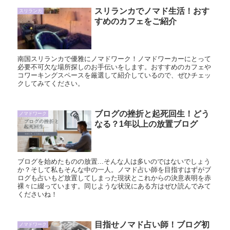
スリランカでノマド生活！おす
スリランカ
すめのカフェをご紹介
南国スリランカで優雅にノマドワーク！ノマドワーカーにとって
必要不可欠な場所探しのお手伝いをします。おすすめのカフェや
コワーキングスペースを厳選して紹介しているので、ぜひチェッ
クしてみてください。
ブログの挫折と起死回生！どう
ノマドワーク
なる？1年以上の放置ブログ
ブログを始めたものの放置...そんな人は多いのではないでしょう
か？そして私もそんな中の一人。ノマド占い師を目指すはずがブ
ログも占いもど放置してしまった現状とこれからの決意表明を赤
裸々に綴っています。同じような状況にある方はぜひ読んでみて
くださいね！
目指せノマド占い師！ブログ初
ノマドワーク