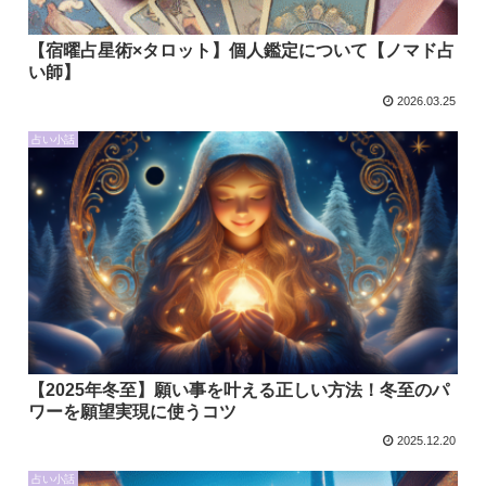
【宿曜占星術×タロット】個人鑑定について【ノマド占
い師】
2026.03.25
占い小話
【2025年冬至】願い事を叶える正しい方法！冬至のパ
ワーを願望実現に使うコツ
2025.12.20
占い小話